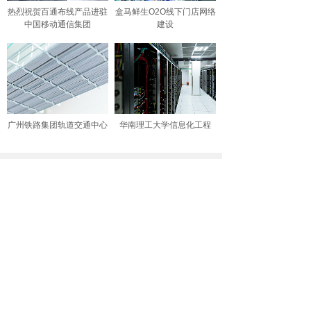
热烈祝贺百通布线产品进驻
盒马鲜生O2O线下门店网络
中国移动通信集团
建设
广州铁路集团轨道交通中心
华南理工大学信息化工程
新闻资讯
NEWS CENTER
2026数据中心世界大会：AI
140
面对 AI 的极限挤压，唯有打破物
理设计的旧框框，
超互联时代来临，企业建筑以
太网