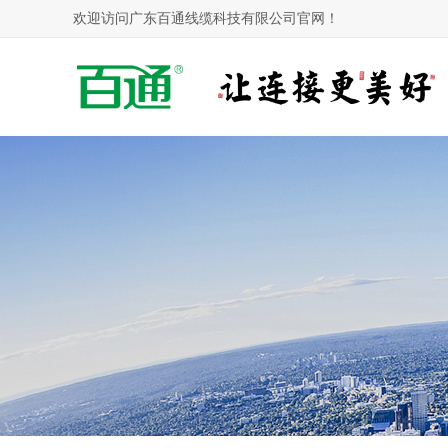
欢迎访问广东百通线缆科技有限公司官网！