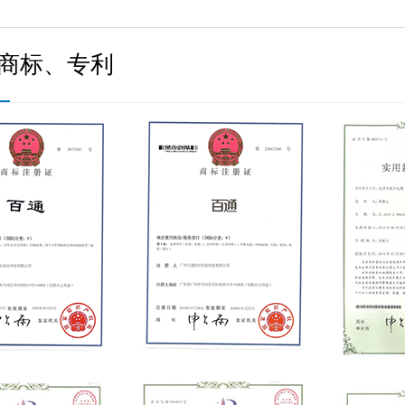
商标、专利